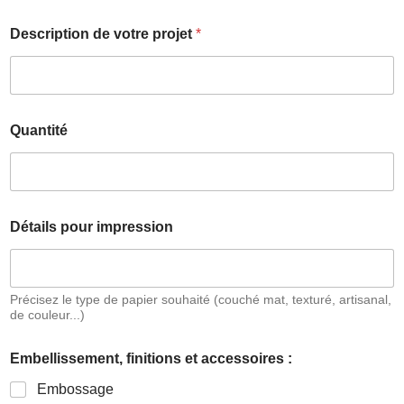
Description de votre projet
*
Quantité
Détails pour impression
Précisez le type de papier souhaité (couché mat, texturé, artisanal,
de couleur...)
é
Embellissement, finitions et accessoires :
v
è
Embossage
n