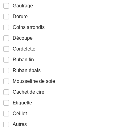
e
Gaufrage
m
e
Dorure
n
t
Coins arrondis
p
Découpe
r
o
Cordelette
j
e
Ruban fin
t
p
Ruban épais
r
o
Mousseline de soie
j
e
Cachet de cire
t
Étiquette
Oeillet
Autres