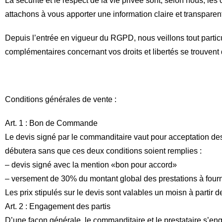
La sécurité et le respect de la vie privée sont, selon nous, l
attachons à vous apporter une information claire et transparen
Depuis l’entrée en vigueur du RGPD, nous veillons tout partic
complémentaires concernant vos droits et libertés se trouvent
Conditions générales de vente :
Art. 1 : Bon de Commande
Le devis signé par le commanditaire vaut pour acceptation de
débutera sans que ces deux conditions soient remplies :
– devis signé avec la mention «bon pour accord»
– versement de 30% du montant global des prestations à fourn
Les prix stipulés sur le devis sont valables un moisn à partir d
Art. 2 : Engagement des partis
D’une façon générale, le commanditaire et le prestataire s’en