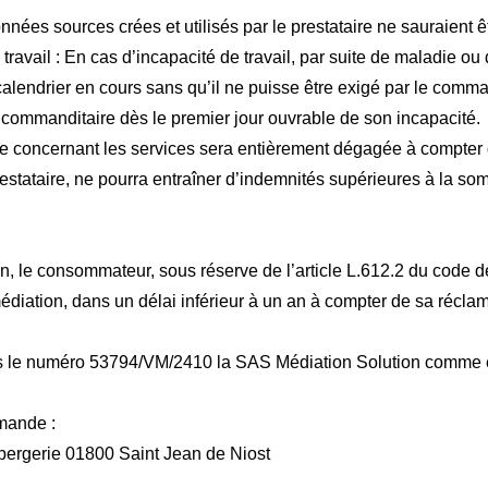
onnées sources crées et utilisés par le prestataire ne sauraient 
ravail : En cas d’incapacité de travail, par suite de maladie ou d
e calendrier en cours sans qu’il ne puisse être exigé par le comm
 le commanditaire dès le premier jour ouvrable de son incapacité.
ire concernant les services sera entièrement dégagée à compter 
prestataire, ne pourra entraîner d’indemnités supérieures à la 
, le consommateur, sous réserve de l’article L.612.2 du code de
diation, dans un délai inférieur à un an à compter de sa réclam
 le numéro 53794/VM/2410 la SAS Médiation Solution comme e
emande :
a bergerie 01800 Saint Jean de Niost