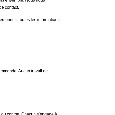
réons ensemble. Nous nous
de contact.
ersonnel. Toutes les informations
commande. Aucun travail ne
on du contrat. Chacun s’engage à