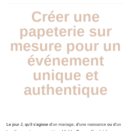
Créer une
papeterie sur
mesure pour un
événement
unique et
authentique
Le jour J, qu’il s’agisse d’
un mariage
, d’
une naissance
ou d’
un